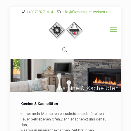
+493738271614
info@fliesenleger-weinert.de
K
a
m
i
n
e
&
K
a
c
h
e
l
ö
f
e
n
Kamine & Kachelöfen
Immer mehr Menschen entscheiden sich für einen
Feuer betriebenen Ofen.Denn er schenkt uns genau
das,
was wir in unserer hektischen Zeit brauchen.